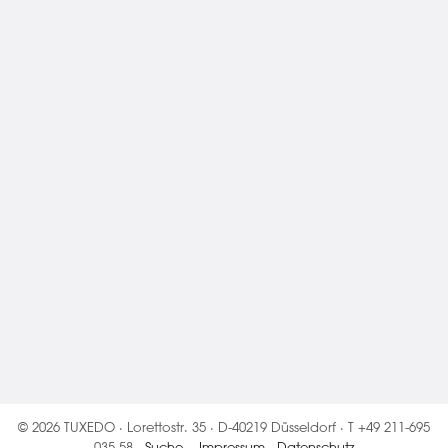
© 2026 TUXEDO · Lorettostr. 35 · D-40219 Düsseldorf · T +49 211-695
035 58 ·
Suche
·
Impressum
·
Datenschutz