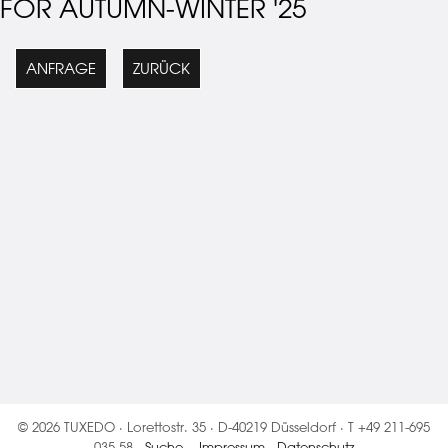
FOR AUTUMN-WINTER '25
ANFRAGE
ZURÜCK
© 2026 TUXEDO · Lorettostr. 35 · D-40219 Düsseldorf · T +49 211-695
035 58 ·
Suche
·
Impressum
·
Datenschutz