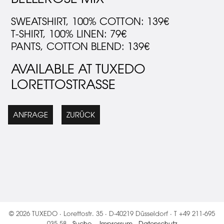
SWEATSHIRT, 100% COTTON: 139€
T-SHIRT, 100% LINEN: 79€
PANTS, COTTON BLEND: 139€
AVAILABLE AT TUXEDO
LORETTOSTRASSE
ANFRAGE
ZURÜCK
© 2026 TUXEDO · Lorettostr. 35 · D-40219 Düsseldorf · T +49 211-695
035 58 ·
Suche
·
Impressum
·
Datenschutz