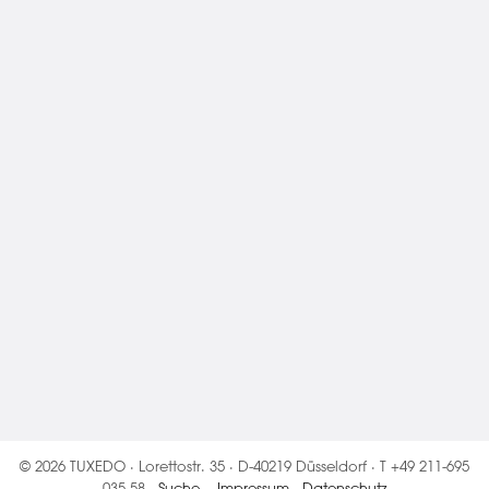
© 2026 TUXEDO · Lorettostr. 35 · D-40219 Düsseldorf · T +49 211-695
035 58 ·
Suche
·
Impressum
·
Datenschutz