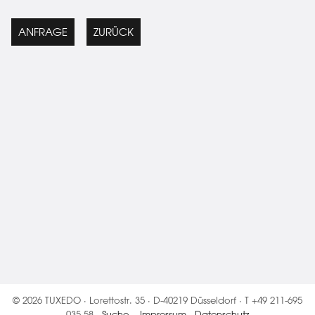
ANFRAGE
ZURÜCK
© 2026 TUXEDO · Lorettostr. 35 · D-40219 Düsseldorf · T +49 211-695
035 58 ·
Suche
·
Impressum
·
Datenschutz