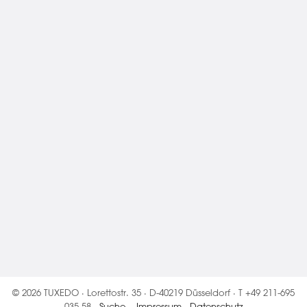
© 2026 TUXEDO · Lorettostr. 35 · D-40219 Düsseldorf · T +49 211-695
035 58 ·
Suche
·
Impressum
·
Datenschutz